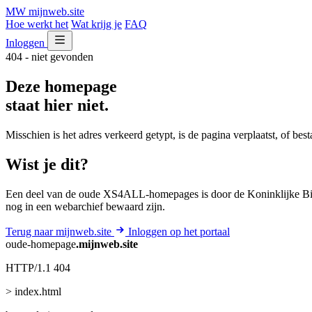
MW
mijnweb
.site
Hoe werkt het
Wat krijg je
FAQ
Inloggen
404 - niet gevonden
Deze homepage
staat hier niet.
Misschien is het adres verkeerd getypt, is de pagina verplaatst, of be
Wist je dit?
Een deel van de oude XS4ALL-homepages is door de Koninklijke Bib
nog in een webarchief bewaard zijn.
Terug naar mijnweb.site
Inloggen op het portaal
oude-homepage
.mijnweb.site
HTTP/1.1 404
> index.html